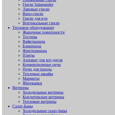
Грили Salamander
Лавовые грили
Вапо-грили
Грили для кур
Вертикальные грили
Тепловое оборудование
Жарочные поверхности
Тостеры
Вафельницы
Блинницы
Фритюрницы
Плиты
Аппарат для хот-догов
Конвекционные печи
Печи для пиццы
Тепловые шкафы
Мармиты
Яйцеварки
Витрины
Холодильные витрины
Кондитерские витрины
Тепловые витрины
Салат-Бары
Холодильные салат-бары