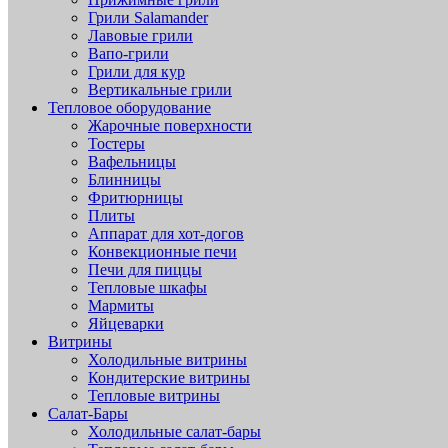
Грили Salamander
Лавовые грили
Вапо-грили
Грили для кур
Вертикальные грили
Тепловое оборудование
Жарочные поверхности
Тостеры
Вафельницы
Блинницы
Фритюрницы
Плиты
Аппарат для хот-догов
Конвекционные печи
Печи для пиццы
Тепловые шкафы
Мармиты
Яйцеварки
Витрины
Холодильные витрины
Кондитерские витрины
Тепловые витрины
Салат-Бары
Холодильные салат-бары