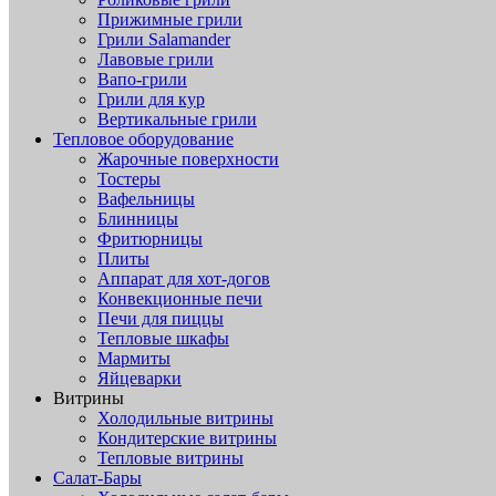
Прижимные грили
Грили Salamander
Лавовые грили
Вапо-грили
Грили для кур
Вертикальные грили
Тепловое оборудование
Жарочные поверхности
Тостеры
Вафельницы
Блинницы
Фритюрницы
Плиты
Аппарат для хот-догов
Конвекционные печи
Печи для пиццы
Тепловые шкафы
Мармиты
Яйцеварки
Витрины
Холодильные витрины
Кондитерские витрины
Тепловые витрины
Салат-Бары