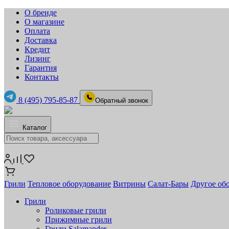
О бренде
О магазине
Оплата
Доставка
Кредит
Лизинг
Гарантия
Контакты
8 (495) 795-85-87
Обратный звонок
Каталог
Грили
Тепловое оборудование
Витрины
Салат-Бары
Другое об
Грили
Роликовые грили
Прижимные грили
Грили Salamander