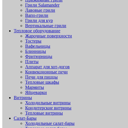
Грили Salamander
Лавовые грили
Вапо-грили
Грили для кур
Вертикальные грили
Тепловое оборудование
Жарочные поверхности
Тостеры
Вафельницы
Блинницы
Фритюрницы
Плиты
Аппарат для хот-догов
Конвекционные печи
Печи для пиццы
Тепловые шкафы
Мармиты
Яйцеварки
Витрины
Холодильные витрины
Кондитерские витрины
Тепловые витрины
Салат-Бары
Холодильные салат-бары