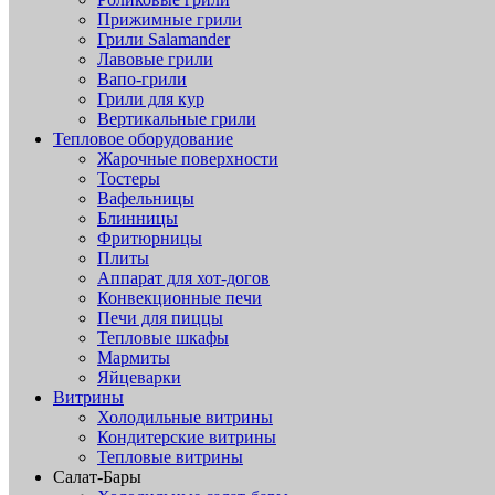
Прижимные грили
Грили Salamander
Лавовые грили
Вапо-грили
Грили для кур
Вертикальные грили
Тепловое оборудование
Жарочные поверхности
Тостеры
Вафельницы
Блинницы
Фритюрницы
Плиты
Аппарат для хот-догов
Конвекционные печи
Печи для пиццы
Тепловые шкафы
Мармиты
Яйцеварки
Витрины
Холодильные витрины
Кондитерские витрины
Тепловые витрины
Салат-Бары