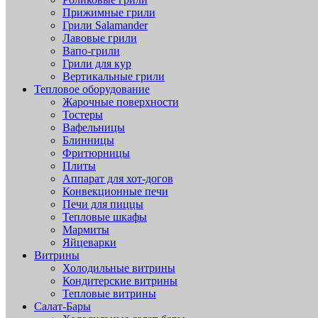
Прижимные грили
Грили Salamander
Лавовые грили
Вапо-грили
Грили для кур
Вертикальные грили
Тепловое оборудование
Жарочные поверхности
Тостеры
Вафельницы
Блинницы
Фритюрницы
Плиты
Аппарат для хот-догов
Конвекционные печи
Печи для пиццы
Тепловые шкафы
Мармиты
Яйцеварки
Витрины
Холодильные витрины
Кондитерские витрины
Тепловые витрины
Салат-Бары