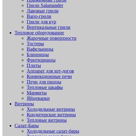
Грили Salamander
Лавовые грили
Вапо-грили
Грили для кур
Вертикальные грили
Тепловое оборудование
Жарочные поверхности
Тостеры
Вафельницы
Блинницы
Фритюрницы
Плиты
Аппарат для хот-догов
Конвекционные печи
Печи для пиццы
Тепловые шкафы
Мармиты
Яйцеварки
Витрины
Холодильные витрины
Кондитерские витрины
Тепловые витрины
Салат-Бары
Холодильные салат-бары