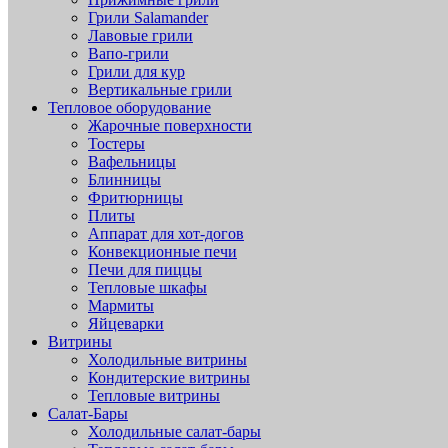
Грили Salamander
Лавовые грили
Вапо-грили
Грили для кур
Вертикальные грили
Тепловое оборудование
Жарочные поверхности
Тостеры
Вафельницы
Блинницы
Фритюрницы
Плиты
Аппарат для хот-догов
Конвекционные печи
Печи для пиццы
Тепловые шкафы
Мармиты
Яйцеварки
Витрины
Холодильные витрины
Кондитерские витрины
Тепловые витрины
Салат-Бары
Холодильные салат-бары