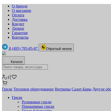
О бренде
О магазине
Оплата
Доставка
Кредит
Лизинг
Гарантия
Контакты
8 (495) 795-85-87
Обратный звонок
Каталог
Грили
Тепловое оборудование
Витрины
Салат-Бары
Другое об
Грили
Роликовые грили
Прижимные грили
Грили Salamander