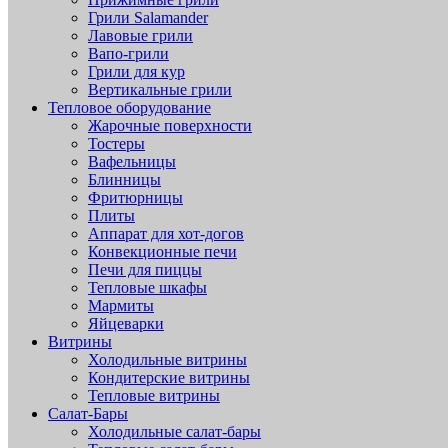
Грили Salamander
Лавовые грили
Вапо-грили
Грили для кур
Вертикальные грили
Тепловое оборудование
Жарочные поверхности
Тостеры
Вафельницы
Блинницы
Фритюрницы
Плиты
Аппарат для хот-догов
Конвекционные печи
Печи для пиццы
Тепловые шкафы
Мармиты
Яйцеварки
Витрины
Холодильные витрины
Кондитерские витрины
Тепловые витрины
Салат-Бары
Холодильные салат-бары