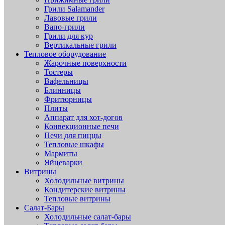
Грили Salamander
Лавовые грили
Вапо-грили
Грили для кур
Вертикальные грили
Тепловое оборудование
Жарочные поверхности
Тостеры
Вафельницы
Блинницы
Фритюрницы
Плиты
Аппарат для хот-догов
Конвекционные печи
Печи для пиццы
Тепловые шкафы
Мармиты
Яйцеварки
Витрины
Холодильные витрины
Кондитерские витрины
Тепловые витрины
Салат-Бары
Холодильные салат-бары