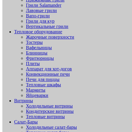
Грили Salamander
Лавовые грили
Вапо-грили
Грили для кур
Вертикальные грили
Тепловое оборудование
Жарочные поверхности
Тостеры
Вафельницы
Блинницы
Фритюрницы
Плиты
Аппарат для хот-догов
Конвекционные печи
Печи для пиццы
Тепловые шкафы
Мармиты
Яйцеварки
Витрины
Холодильные витрины
Кондитерские витрины
Тепловые витрины
Салат-Бары
Холодильные салат-бары