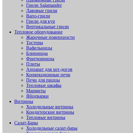
Грили Salamander
Лавовые грили
Вапо-грили
Грили для кур
Вертикальные грили
Тепловое оборудование
Жарочные поверхности
Тостеры
Вафельницы
Блинницы
Фритюрницы
Плиты
Аппарат для хот-догов
Конвекционные печи
Печи для пиццы
Тепловые шкафы
Мармиты
Яйцеварки
Витрины
Холодильные витрины
Кондитерские витрины
Тепловые витрины
Салат-Бары
Холодильные салат-бары